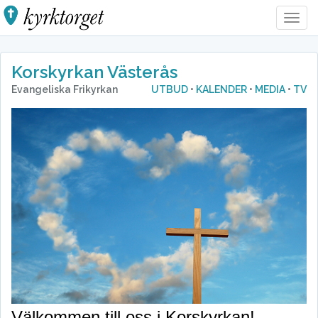
Togg
Navig
Korskyrkan Västerås
Evangeliska Frikyrkan
UTBUD
•
KALENDER
•
MEDIA
•
TV
Välkommen till oss i Korskyrkan!