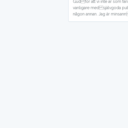
Gud för att vi inte är som fari
Jesus, min högsta önskan är att 
vanligare med självgoda publi
någon annan. Jag är minsann 