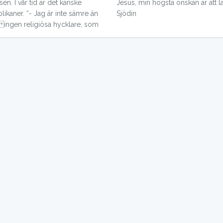
sén. I vår tid är det kanske
lära känna dig! Anders-Petter
kaner. “- Jag är inte sämre än
Sjödin
ingen religiösa hycklare, som