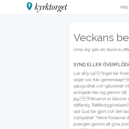
Hitt
Veckans be
Unna dig själv en stund av ef
SYND ELLER ÖVERFLÖDA
Luk 18:9-14 Inget har föränd
de som går i kyrkan”. Både f
skiljer oss från gemenskap me
Jesus. Evangeliet är mer än
självgodhet och själviskhet.
än att ”göra rätt saker”. Evangel
avslöjade han sig genom sitt; “j
budskapet om ett överflödande liv, till
jag. Frånvaron av klassisk 
relation och förtröstan på Jesu
rättfärdig. Rättfärdiggörelse
evangeliet! Både Fariséer o
vad Gud har gjort och den tas emot som en gåva, i tro och i
Genom den Helige Andes verk och Skriften kan vi lära känna
ödmjukhet: ”Herre förbarma di
Jesus på ett personligt och n
poängen genom att göra preci
hans kärleks närvaro, här i tid