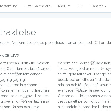
a församling
Hitta i kalendern
Andrum
TV
Tjänster
traktelse
tertanke. Veckans betraktelse presenteras i samarbete med
LOR produ
NDE LIV?
rats sedan Biblisk tid. Synden
ariséer och publikaner behöver
d Gud. I fariséns fall så var det
 “synd-management” och är mer
 Inte mindre än fem gånger
iet är det glada och hoppfulla
ag, jag. jag, jag,
gänglig genom en nära
synd, gjorde inte honom
s Kristus. Jesus är själva
n kommer nämligen utifrån, från
ch publikaner kan missa det.
g över mig”. Vi kan lätt missa
ära sätt och bli förvandlade av
s som farisén och tacka
en och i all evighet. Bön: