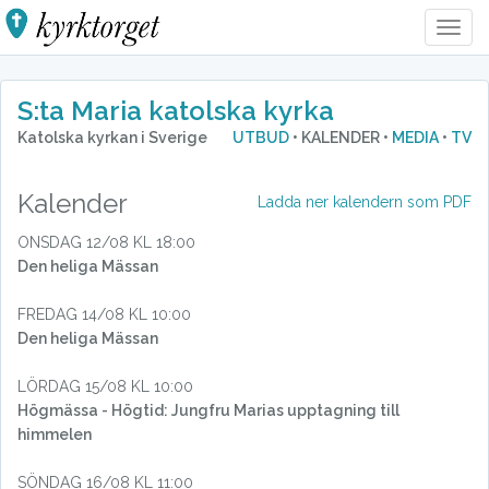
Togg
Navig
S:ta Maria katolska kyrka
Katolska kyrkan i Sverige
UTBUD
• KALENDER •
MEDIA
•
TV
Kalender
Ladda ner kalendern som PDF
ONSDAG 12/08 KL 18:00
Den heliga Mässan
FREDAG 14/08 KL 10:00
Den heliga Mässan
LÖRDAG 15/08 KL 10:00
Högmässa - Högtid: Jungfru Marias upptagning till
himmelen
SÖNDAG 16/08 KL 11:00