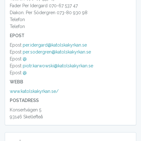
Fader Per Idergard 070-67 537 47
Diakon. Per Södergren 073-80 930 98
Telefon
Telefon
EPOST
Epost
per.idergard@katolskakyrkan.se
Epost
per.sodergren@katolskakyrkan.se
Epost
@
Epost
piotr.karwowski@katolskakyrkan.se
Epost
@
WEBB
www.katolskakyrkan.se/
POSTADRESS
Konsertvägen 5
93146 Skellefteå