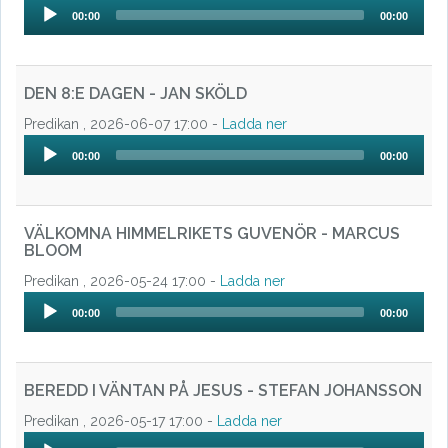
Player
00:00
00:00
DEN 8:E DAGEN - JAN SKÖLD
Audio
Predikan , 2026-06-07 17:00 -
Ladda ner
Player
00:00
00:00
VÄLKOMNA HIMMELRIKETS GUVENÖR - MARCUS
BLOOM
Audio
Predikan , 2026-05-24 17:00 -
Ladda ner
Player
00:00
00:00
BEREDD I VÄNTAN PÅ JESUS - STEFAN JOHANSSON
Audio
Predikan , 2026-05-17 17:00 -
Ladda ner
Player