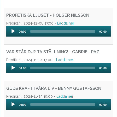
PROFETISKA LJUSET - HOLGER NILSSON
Audio
Predikan , 2024-12-08 17:00 -
Ladda ner
Player
00:00
00:00
VAR STÅR DU? TA STÄLLNING! - GABRIEL PAZ
Audio
Predikan , 2024-11-24 17:00 -
Ladda ner
Player
00:00
00:00
GUDS KRAFT I VÅRA LIV - BENNY GUSTAFSSON
Audio
Predikan , 2024-11-23 19:00 -
Ladda ner
Player
00:00
00:00