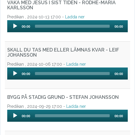
VAKA MED JESUS I SIST TIDEN - RODHE-MARIA
KARLSSON
Audio
Predikan , 2024-10-13 17:00 -
Ladda ner
Player
00:00
00:00
SKALL DU TAS MED ELLER LÄMNAS KVAR - LEIF
JOHANSSON
Audio
Predikan , 2024-10-06 17:00 -
Ladda ner
Player
00:00
00:00
BYGG PÅ STADIG GRUND - STEFAN JOHANSSON
Audio
Predikan , 2024-09-29 17:00 -
Ladda ner
Player
00:00
00:00