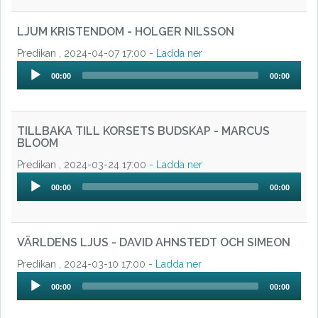
LJUM KRISTENDOM - HOLGER NILSSON
Audio
Predikan , 2024-04-07 17:00 -
Ladda ner
Player
00:00
00:00
TILLBAKA TILL KORSETS BUDSKAP - MARCUS
BLOOM
Audio
Predikan , 2024-03-24 17:00 -
Ladda ner
Player
00:00
00:00
VÄRLDENS LJUS - DAVID AHNSTEDT OCH SIMEON
Audio
Predikan , 2024-03-10 17:00 -
Ladda ner
Player
00:00
00:00