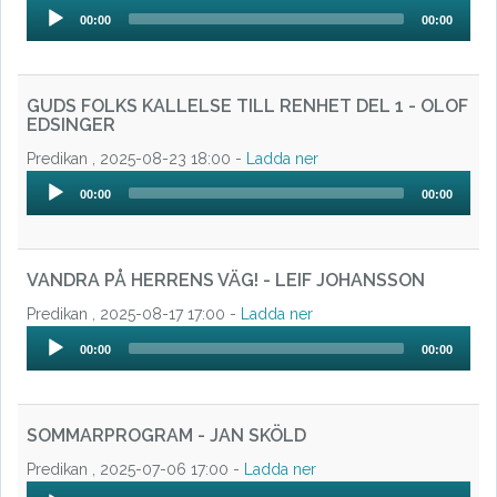
Player
00:00
00:00
GUDS FOLKS KALLELSE TILL RENHET DEL 1 - OLOF
EDSINGER
Audio
Predikan , 2025-08-23 18:00 -
Ladda ner
Player
00:00
00:00
VANDRA PÅ HERRENS VÄG! - LEIF JOHANSSON
Audio
Predikan , 2025-08-17 17:00 -
Ladda ner
Player
00:00
00:00
SOMMARPROGRAM - JAN SKÖLD
Audio
Predikan , 2025-07-06 17:00 -
Ladda ner
Player