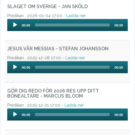
SLAGET OM SVERIGE - JAN SKÖLD
Audio
Predikan , 2026-01-04 17:00 -
Ladda ner
Player
00:00
00:00
JESUS VÅR MESSIAS - STEFAN JOHANSSON
Audio
Predikan , 2025-12-28 17:00 -
Ladda ner
Player
00:00
00:00
GÖR DIG REDO FÖR 2026 RES UPP DITT
BÖNEALTARE - MARCUS BLOOM
Audio
Predikan , 2025-12-21 17:00 -
Ladda ner
Player
00:00
00:00