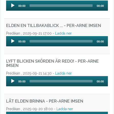
Player
00:00
00:00
ELDEN EN TILLBAKABLICK ... - PER-ARNE IMSEN
Audio
Predikan , 2025-09-21 17:00 -
Ladda ner
Player
00:00
00:00
LYFT BLICKEN SKÖRDEN ÄR REDO! - PER-ARNE
IMSEN
Audio
Predikan , 2025-09-21 14:30 -
Ladda ner
Player
00:00
00:00
LÅT ELDEN BRINNA - PER-ARNE IMSEN
Audio
Predikan , 2025-09-20 18:00 -
Ladda ner