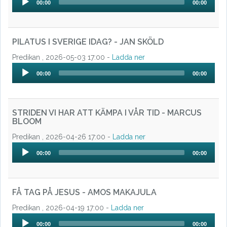
00:00
00:00
PILATUS I SVERIGE IDAG? - JAN SKÖLD
Audio
Predikan , 2026-05-03 17:00 -
Ladda ner
Player
00:00
00:00
STRIDEN VI HAR ATT KÄMPA I VÅR TID - MARCUS
BLOOM
Audio
Predikan , 2026-04-26 17:00 -
Ladda ner
Player
00:00
00:00
FÅ TAG PÅ JESUS - AMOS MAKAJULA
Audio
Predikan , 2026-04-19 17:00 -
Ladda ner
Player
00:00
00:00