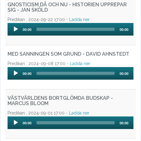
GNOSTICISM DÅ OCH NU - HISTORIEN UPPREPAR
SIG - JAN SKÖLD
Audio
Predikan , 2024-09-22 17:00 -
Ladda ner
Player
00:00
00:00
MED SANNINGEN SOM GRUND - DAVID AHNSTEDT
Audio
Predikan , 2024-09-08 17:00 -
Ladda ner
Player
00:00
00:00
VÄSTVÄRLDENS BORTGLÖMDA BUDSKAP -
MARCUS BLOOM
Audio
Predikan , 2024-09-01 17:00 -
Ladda ner
Player
00:00
00:00