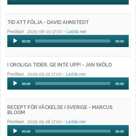
TID ATT FÖLJA - DAVID AHNSTEDT
Audio
Predikan , 2025-06-01 17:00 -
Ladda ner
Player
00:00
00:00
I OROLIGA TIDER, GE INTE UPP! - JAN SKÖLD
Audio
Predikan , 2025-05-25 17:00 -
Ladda ner
Player
00:00
00:00
RECEPT FÖR VÄCKELSE I SVERIGE - MARCUS
BLOOM
Audio
Predikan , 2025-05-18 17:00 -
Ladda ner
Player
00:00
00:00