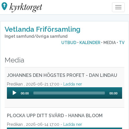
Togg
Navig
Vetlanda Friförsamling
Inget samfund/övriga samfund
UTBUD
•
KALENDER
• MEDIA •
TV
Media
JOHANNES DEN HÖGSTES PROFET - DAN LINDAU
Audio
Predikan , 2026-06-21 17:00 -
Ladda ner
Player
00:00
00:00
PLOCKA UPP DITT SVÄRD - HANNA BLOOM
Audio
Predikan , 2026-06-14 17:00 -
Ladda ner