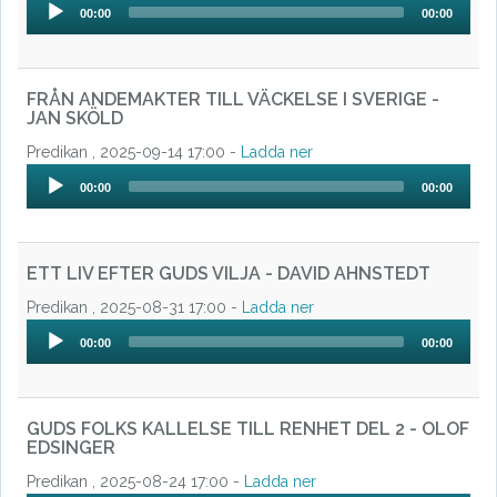
Player
00:00
00:00
FRÅN ANDEMAKTER TILL VÄCKELSE I SVERIGE -
JAN SKÖLD
Audio
Predikan , 2025-09-14 17:00 -
Ladda ner
Player
00:00
00:00
ETT LIV EFTER GUDS VILJA - DAVID AHNSTEDT
Audio
Predikan , 2025-08-31 17:00 -
Ladda ner
Player
00:00
00:00
GUDS FOLKS KALLELSE TILL RENHET DEL 2 - OLOF
EDSINGER
Audio
Predikan , 2025-08-24 17:00 -
Ladda ner