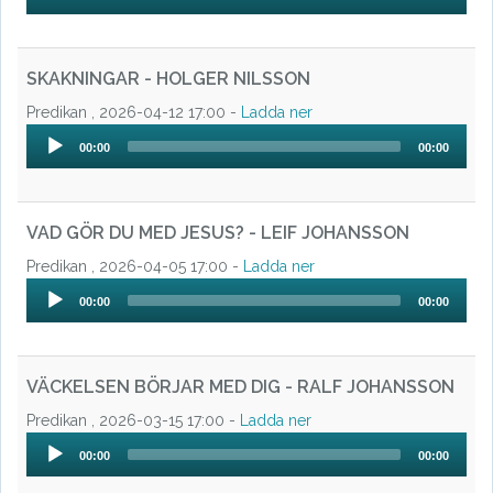
SKAKNINGAR - HOLGER NILSSON
Audio
Predikan , 2026-04-12 17:00 -
Ladda ner
Player
00:00
00:00
VAD GÖR DU MED JESUS? - LEIF JOHANSSON
Audio
Predikan , 2026-04-05 17:00 -
Ladda ner
Player
00:00
00:00
VÄCKELSEN BÖRJAR MED DIG - RALF JOHANSSON
Audio
Predikan , 2026-03-15 17:00 -
Ladda ner
Player
00:00
00:00