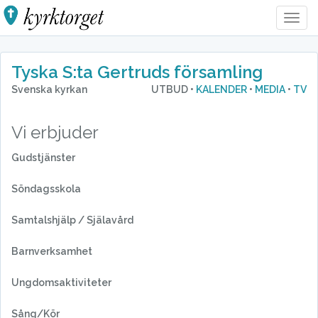
Togg
Navig
Tyska S:ta Gertruds församling
Svenska kyrkan
UTBUD •
KALENDER
•
MEDIA
•
TV
Vi erbjuder
Gudstjänster
Söndagsskola
Samtalshjälp / Själavård
Barnverksamhet
Ungdomsaktiviteter
Sång/Kör