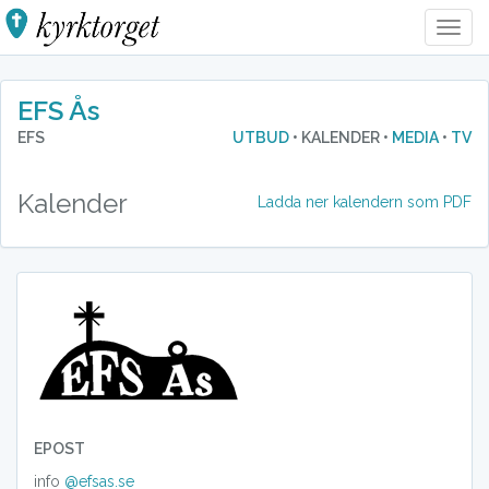
Togg
Navig
EFS Ås
EFS
UTBUD
• KALENDER •
MEDIA
•
TV
Kalender
Ladda ner kalendern som PDF
EPOST
info
@efsas.se