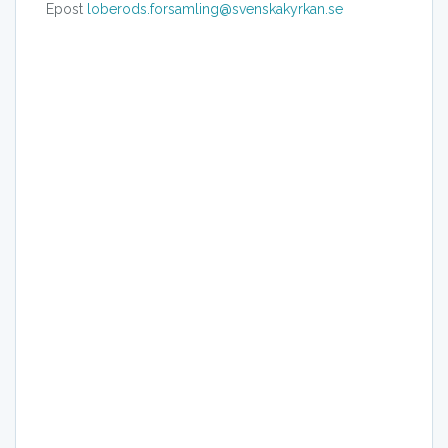
Epost
loberods.forsamling@svenskakyrkan.se