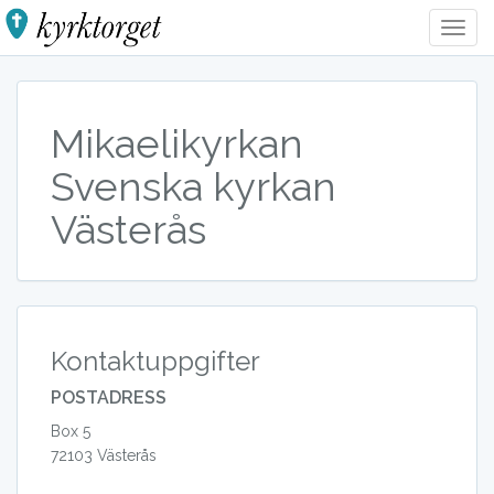
Togg
Navig
Mikaelikyrkan
Svenska kyrkan
Västerås
Kontaktuppgifter
POSTADRESS
Box 5
72103 Västerås